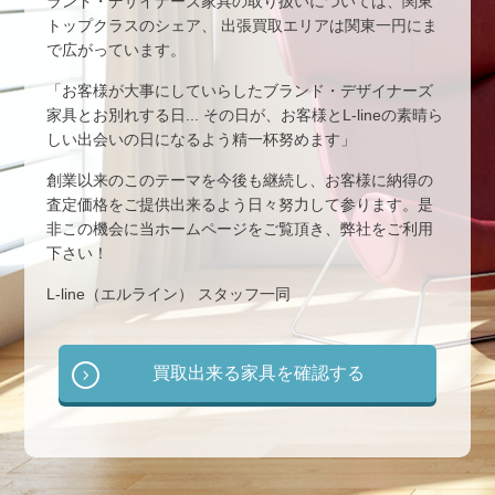
ランド・デザイナーズ家具の取り扱いについては、関東
トップクラスのシェア、 出張買取エリアは関東一円にま
で広がっています。
「お客様が大事にしていらしたブランド・デザイナーズ
家具とお別れする日... その日が、お客様とL-lineの素晴ら
しい出会いの日になるよう精一杯努めます」
創業以来のこのテーマを今後も継続し、お客様に納得の
査定価格をご提供出来るよう日々努力して参ります。是
非この機会に当ホームページをご覧頂き、弊社をご利用
下さい！
L-line（エルライン） スタッフ一同
買取出来る家具を確認する