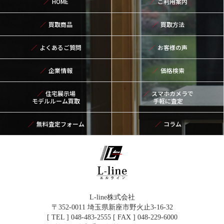
HOME
ご利用案内
買取商品
買取方法
よくあるご質問
お客様の声
企業情報
価格検索
住宅展示場
スマホカメラで
モデルルーム買取
手軽に査定
無料査定フォーム
コラム
L-line株式会社
〒352-0011 埼玉県新座市野火止3-16-32
[ TEL ] 048-483-2555 [ FAX ] 048-229-6000