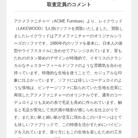
取査定員のコメント
アクメファニチャー（ACME Furniture）より、
レイクウッド
（LAKEWOOD）3人掛けソファを買取いたしました。
買取し
ましたレイクウッドはアクメファニチャーのオリジナルシリ
ーズのソファです。
1980年代のソファを基本に、日本人の体
型やライフスタイルに合わせてアレンジされています。
背も
たれのボタン留めのデザインが特徴的で、
イギリスのクラシ
カルなチェスターフィールドソファのような雰囲気を合わせ
持っています。
特徴的な生地を使うことで、カジュアルな印
象に仕上がっています。
ソファには珍しいコーデュロイのよ
うな張地は、
ビンテージソファに貼られていた生地を忠実に
再現したアクメファニチャーのオリジナルです。
通常のコー
デュロイよりも太めの糸で毛足も長めに作られています。
触
ると毛足が変化して光沢感や陰影が感じられる仕上がりで
す。
また太い畝と細い畝が交互に現れるこのパターンはとて
も珍しいファブリックで、
この特徴を活かすためにパイピン
グを入れています。
張り方にもこの生地を楽しむための工夫