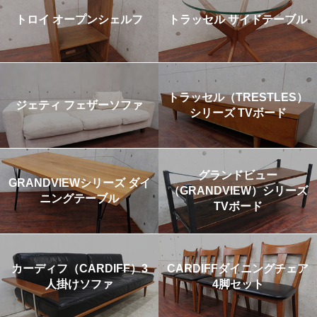
トロイ オープンシェルフ
トラッセル サイドテーブル
トラッセル（TRESTLES）
ジェティ フェザーソファ
シリーズ TVボード
グランドビュー
GRANDVIEWシリーズ ダイ
（GRANDVIEW）シリーズ
ニングテーブル
TVボード
カーディフ（CARDIFF）3
CARDIFFダイニングチェア
人掛けソファ
4脚セット