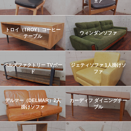
ェア
トロイ（TROY）コーヒー
ウィンダンソファ
テーブル
ベルズファクトリー TVボー
ジェティソファ 1人掛けソ
ド
ファ
デルマー（DELMAR）2人
カーディフ ダイニングテー
掛けソファ
ブル