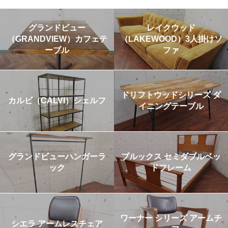
グランドビュー
レイクウッド
（GRANDVIEW）カフェテ
（LAKEWOOD）3人掛けソ
ーブル
ファ
ドリフトウッドシリーズ ダ
カルビ（CALVI）シェルフ
イニングテーブル
グランドビューハンガーラ
ブルックス セミダブルベッ
ック
ドフレーム
ワーナー シリーズ アームチ
シエラ アームレスチェア