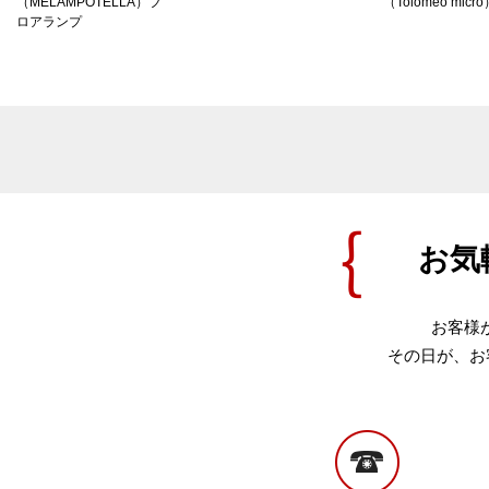
（MELAMPOTELLA）フ
（Tolomeo micr
ロアランプ
お気
お客様
その日が、お