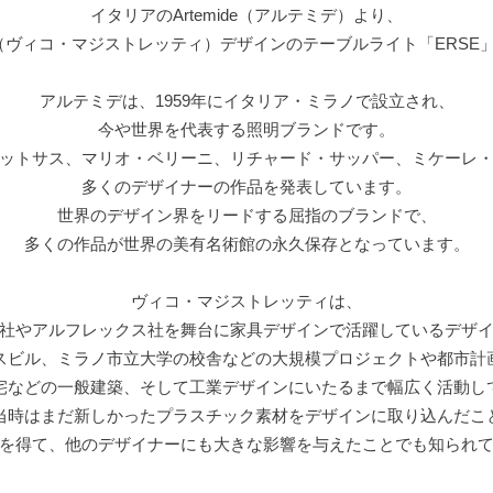
イタリアのArtemide（アルテミデ）より、
RETTI（ヴィコ・マジストレッティ）デザインのテーブルライト「ERS
アルテミデは、1959年にイタリア・ミラノで設立され、
今や世界を代表する照明ブランドです。
ットサス、マリオ・ベリーニ、リチャード・サッパー、ミケーレ
多くのデザイナーの作品を発表しています。
世界のデザイン界をリードする屈指のブランドで、
多くの作品が世界の美有名術館の永久保存となっています。
ヴィコ・マジストレッティは、
社やアルフレックス社を舞台に家具デザインで活躍しているデザ
スビル、ミラノ市立大学の校舎などの大規模プロジェクトや都市計
宅などの一般建築、そして工業デザインにいたるまで幅広く活動し
当時はまだ新しかったプラスチック素材をデザインに取り込んだこ
を得て、他のデザイナーにも大きな影響を与えたことでも知られ