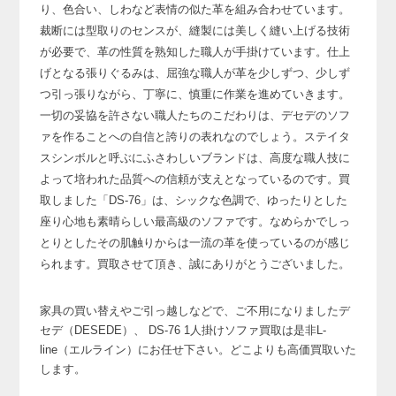
り、色合い、しわなど表情の似た革を組み合わせています。
裁断には型取りのセンスが、縫製には美しく縫い上げる技術
が必要で、
革の性質を熟知した職人が手掛けています。
仕上
げとなる張りぐるみは、屈強な職人が革を少しずつ、少しず
つ引っ張りながら、
丁寧に、慎重に作業を進めていきます。
一切の妥協を許さない職人たちのこだわりは、デセデのソフ
ァを作ることへの自信と誇りの表れなのでしょう。
ステイタ
スシンボルと呼ぶにふさわしいブランドは、
高度な職人技に
よって培われた品質への信頼が支えとなっているのです。
買
取しました「DS-76」は、シックな色調で、
ゆったりとした
座り心地も素晴らしい最高級のソファです。
なめらかでしっ
とりとしたその肌触りからは一流の革を使っているのが感じ
られます。
買取させて頂き、誠にありがとうございました。
家具の買い替えやご引っ越しなどで、ご不用になりましたデ
セデ（DESEDE）、
DS-76 1人掛けソファ買取は是非L-
line（エルライン）にお任せ下さい。どこよりも高価買取いた
します。