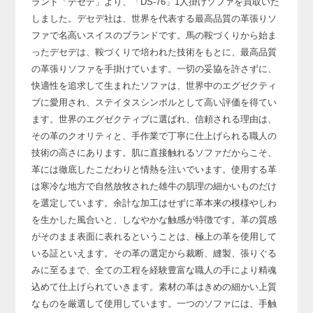
ランド「デセデ」より、
「DS-76」1人掛けソファを買取いた
しました。
デセデ社は、世界を代表する最高品質の革張りソ
ファで名高いスイスのブランドです。
馬の鞍づくりから始ま
ったデセデは、鞍づくりで培われた技術をもとに、
最高品質
の革張りソファを手掛けています。
一切の妥協を許さずに、
快適性を追求して生まれたソファは、
世界中のエグゼクティ
ブに愛用され、ステイタスシンボルとして高い評価を得てい
ます。
世界のエグゼクティブに選ばれ、信頼される理由は、
その革のクオリティと、手作業で丁寧に仕上げられる職人の
技術の高さにあります。
肌に直接触れるソファだからこそ、
革には徹底したこだわりと情熱を注いでいます。
使用する革
は寒冷な地方で自然放牧された雄牛の肌理の細かいものだけ
を選定しています。
余計な加工はせずに革本来の模様やしわ
を生かした風合いと、
しなやかな触感が特徴です。
革の質感
がそのまま表面に表れるということは、
極上の革を使用して
いる証といえます。
その革の選定から裁断、縫製、張りぐる
みに至るまで、
全ての工程を経験豊富な職人の手により精魂
込めて仕上げられていきます。
素材の革はきめの細かい上質
なものを厳選して使用しています。
一つのソファには、手触