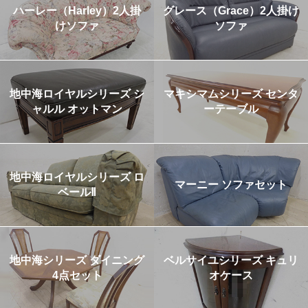
ハーレー（Harley）2人掛
グレース（Grace）2人掛け
けソファ
ソファ
地中海ロイヤルシリーズ シ
マキシマムシリーズ センタ
ャルル オットマン
ーテーブル
地中海ロイヤルシリーズ ロ
マーニー ソファセット
ベールⅡ
地中海シリーズ ダイニング
ベルサイユシリーズ キュリ
4点セット
オケース