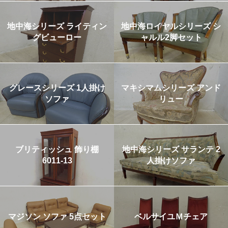
地中海シリーズ ライティン
地中海ロイヤルシリーズ シ
グビューロー
ャルル2脚セット
グレースシリーズ 1人掛け
マキシマムシリーズ アンド
ソファ
リュー
ブリティッシュ 飾り棚
地中海シリーズ サランテ 2
6011-13
人掛けソファ
マジソン ソファ 5点セット
ベルサイユＭチェア