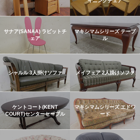
イニングチェア
サナア(SANAA) ラビットチ
マキシマムシリーズ テーブ
ェア
ル
シャルル 3人掛けソファ
メイフェア 2人掛けソファ
ケントコート(KENT
マキシマムシリーズ エドワ
COURT)センターセーブル
ード