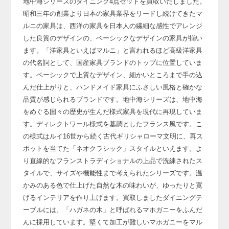
地中海シリーズのダイニング4点セットを買取いたしました。
昭和三年の創業より日本の家具業界をリードし続けてきたマ
ルニの家具は、
西洋の家具を日本人の繊細な感性でアレンジ
した良質のデザインの、
ベーシックなデザインの家具が揃い
ます。
「洋家具といえばマルニ」と言われるほど高級洋家具
の代名詞として、
国産家具ブランドのトップに位置していま
す。
ベーシックで上質なデザイン、細かいところまで手の込
んだ仕上がりと、
ハンドメイド家具にふさしい風格と確かな
品質が感じられるブランドです。
地中海シリーズは、地中海
をめぐる国々の歴史が生んだ様式家具を現代に再現していま
す。
ディレクトワール様式を基調としたフランス風です。
こ
の様式はルイ16世から続く古代ギリシャローマ文明に、
再ス
ポットを当てた「ネオクラシック」スタイルといえます。
よ
り直線的なフランストラディショナルの上品で洗練されたス
タイルで、
サイズや機能性まで考えられたシリーズです。
温
かみのある色で仕上げた自然な木の味わいが、
ゆったりと寛
げるインテリアを作り上げます。
買取しましたダイニングテ
ーブルには、
「ハガネの木」と呼ばれるマホガニーをふんだ
んに採用しています。
堅くて加工が難しいマホガニーをマル