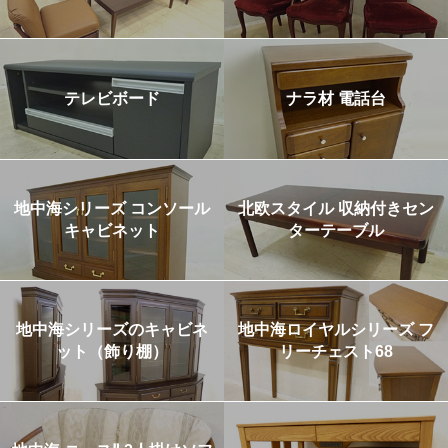
テレビボード
ナラ材 電話台
地中海シリーズ コンソール
北欧スタイル 収納付きセン
キャビネット
ターテーブル
地中海シリーズのキャビネ
地中海ロイヤルシリーズ フ
ット（飾り棚）
リーチェスト68