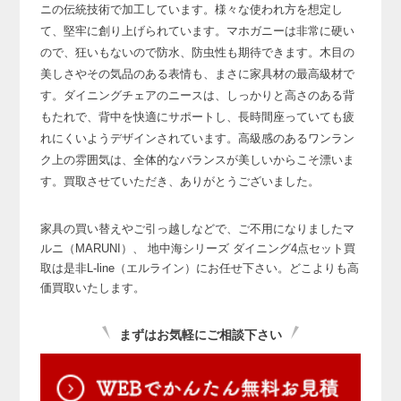
ニの伝統技術で加工しています。
様々な使われ方を想定し
て、堅牢に創り上げられています。
マホガニーは非常に硬い
ので、狂いもないので防水、防虫性も期待できます。
木目の
美しさやその気品のある表情も、まさに家具材の最高級材で
す。
ダイニングチェアのニースは、しっかりと高さのある背
もたれで、
背中を快適にサポートし、長時間座っていても疲
れにくいようデザインされています。
高級感のあるワンラン
ク上の雰囲気は、全体的なバランスが美しいからこそ漂いま
す。
買取させていただき、ありがとうございました。
家具の買い替えやご引っ越しなどで、ご不用になりましたマ
ルニ（MARUNI）、
地中海シリーズ ダイニング4点セット買
取は是非L-line（エルライン）にお任せ下さい。どこよりも高
価買取いたします。
まずはお気軽にご相談下さい