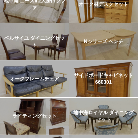
地中海 ニースⅡ 2人掛けソフ
オーク材デスクセット
ァ
ベルサイユ ダイニングセッ
Nシリーズ ベンチ
ト
サイドボードキャビネット
オークフレームチェア
660301
地中海ロイヤル ダイニング
ライティングセット
セット