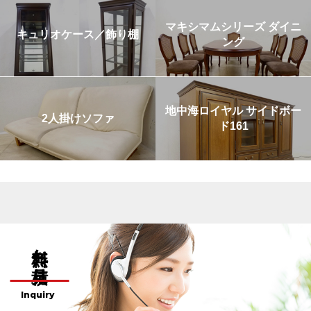
マキシマムシリーズ ダイニ
キュリオケース／飾り棚
ング
地中海ロイヤル サイドボー
2人掛けソファ
ド161
無料お見積り
Inquiry