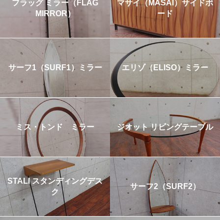
フラッグ ミラー（FLAG
マサイ（MASAI）サイドボ
MIRROR）
ード
サーフ1（SURF1）ミラー
エリゾ（ELISO）ミラー
ミス・トンド ミラー
ジオット リビングテーブル
STALI スタンディングデス
サーフ2（SURF2）
ク