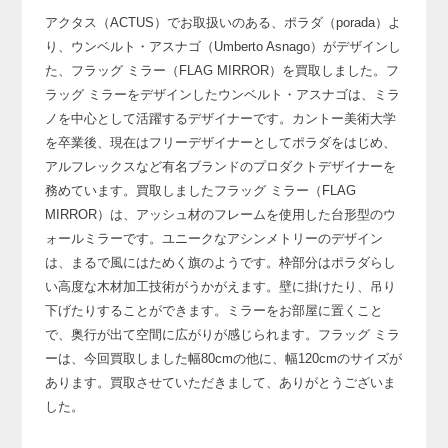
アクタス（ACTUS）でお取扱いのある、ポラダ（porada）よ
り、
ウンベルト・アスナゴ（Umberto Asnago）がデザインし
た、
フラッグ ミラー（FLAG MIRROR）を買取しました。
フ
ラッグ ミラーをデザインしたウンベルト・アスナゴは、
ミラ
ノを中心として活躍するデザイナーです。
カントー美術大学
を卒業後、現在はフリーデザイナーとしてポラダをはじめ、
アルフレックスなど有名ブランドのプロダクトデザイナーを
務めています。
買取しましたフラッグ ミラー（FLAG
MIRROR）は、
アッシュ材のフレームを使用した台形型のウ
ォールミラーです。
ユニークなアシンメトリーのデザイン
は、
まるで風にはためく旗のようです。
枠部分はポラダらし
い高度な木材加工技術がうかがえます。
壁に掛けたり、吊り
下げたりすることができます。
ミラーをお部屋に置くこと
で、奥行が出て空間に広がりが感じられます。
フラッグ ミラ
ーは、今回買取しました幅80cmの他に、幅120cmのサイズが
あります。
買取させていただきまして、ありがとうございま
した。