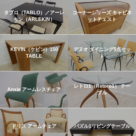
タブロ（TABLO）／アーレ
コーナーシリーズ キャビネ
キン（ARLEKIN）
ットチェスト
KEVIN（ケビン）150
デヌオ ダイニング5点セッ
TABLE
ト
レトロ1（Retoro1） テー
Anxie アームレスチェア
ブル
ドリス アームチェア
パズル1リビングテーブル