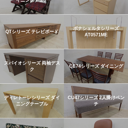
イニングチェア
ボナシェルタシリーズ
QTシリーズ テレビボード
AT0571ME
スパイオシリーズ 両袖デス
CE74シリーズ ダイニング
ク
ディレトーレシリーズ ダイ
CU47シリーズ 2人掛けベン
ニングテーブル
チ