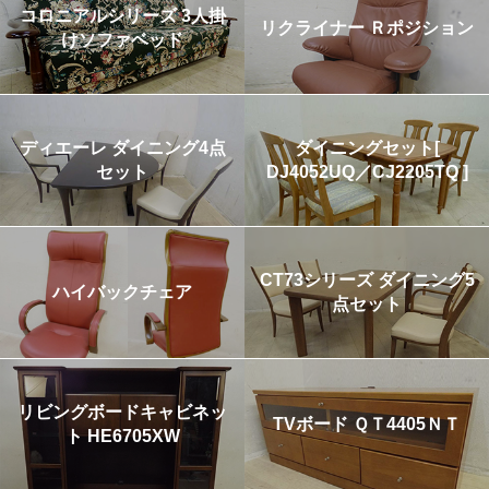
コロニアルシリーズ 3人掛
リクライナー Ｒポジション
けソファベッド
ディエーレ ダイニング4点
ダイニングセット[
セット
DJ4052UQ／CJ2205TQ ]
CT73シリーズ ダイニング5
ハイバックチェア
点セット
リビングボードキャビネッ
TVボード ＱＴ4405ＮＴ
ト HE6705XW