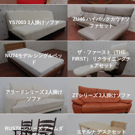
ZU46 ハイバックカウチソ
YS7003 3人掛けソファ
ファセット
ザ・ファースト（THE
NU74モデル シングルベッ
FIRST） リクライニングチ
ド
ェアセット
アラードシリーズ 2人掛け
ZTシリーズ 3人掛けソファ
ソファ
RUSTICシリーズ アームダ
エテルナ デスクセット