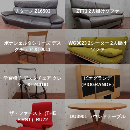
チターノ Z16503
ZT73 2人掛けソファ
ボナシェルタシリーズ デス
WG3023 2シーター 2人掛け
クチェア XT0611
ソファ
学習椅子 デスクチェア クレ
ピオグランデ
シェ XT2401ID
（PIOGRANDE）
ザ・ファースト（THE
DU3901 ラウンドテーブル
FIRST）RU72