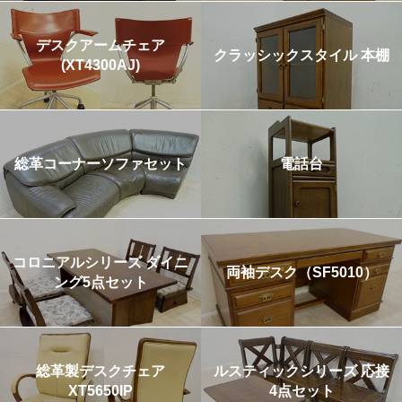
デスクアームチェア
クラッシックスタイル 本棚
(XT4300AJ)
総革コーナーソファセット
電話台
コロニアルシリーズ ダイニ
両袖デスク（SF5010）
ング5点セット
総革製デスクチェア
ルスティックシリーズ 応接
XT5650IP
4点セット