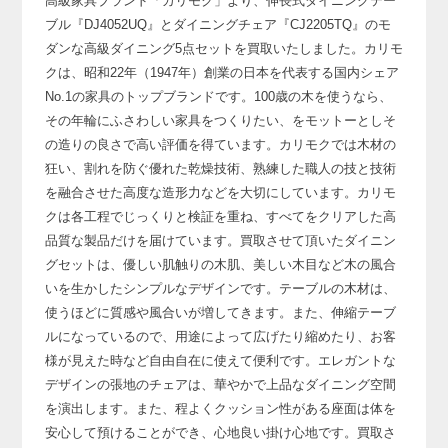
高級家具ブランド「カリモク」より、
伸長式ダイニングテー
ブル『DJ4052UQ』とダイニングチェア『CJ2205TQ』の
モ
ダンな高級ダイニング5点セットを買取いたしました。
カリモ
クは、昭和22年（1947年）創業の日本を代表する国内シェア
No.1の家具のトップブランドです。
100歳の木を使うなら、
その年輪にふさわしい家具をつくりたい、を
モットーとしそ
の造りの良さで高い評価を得ています。
カリモクでは木材の
狂い、割れを防ぐ優れた乾燥技術、
熟練した職人の技と技術
を融合させた高度な造形力などを大切にしています。
カリモ
クは各工程でじっくりと検証を重ね、すべてをクリアした高
品質な製品だけを届けています。
買取させて頂いたダイニン
グセットは、優しい肌触りの木肌、
美しい木目など木の風合
いを生かしたシンプルなデザインです。
テーブルの木材は、
使うほどに質感や風合いが増してきます。
また、伸縮テーブ
ルになっているので、用途によって広げたり縮めたり、
お客
様が見えた時など自由自在に使えて便利です。
エレガントな
デザインの張地のチェアは、華やかで上品なダイニング空間
を演出します。
また、程よくクッション性がある座面は体を
安心して預けることができ、心地良い掛け心地です。
買取さ