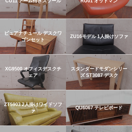
CU11 アーム付きスツール
RU01 オットマン
ピュアナチュール デスクワ
ZU16モデル 1人掛けソファ
ゴンセット
XG9500 オフィスデスクチ
スタンダードモダンシリー
ェア
ズ ST3087 デスク
ZT5903 2人掛けワイドソフ
QU6067 テレビボード
ァ