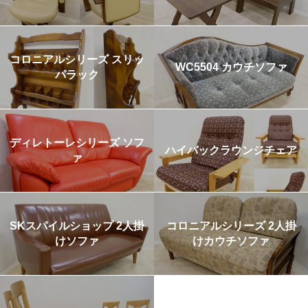
コロニアルシリーズ スリッ
WC5504 カウチソファ
パラック
ディレトーレシリーズ ソフ
ハイバックラウンジチェア
ァ
SKスパイルショップ 2人掛
コロニアルシリーズ 2人掛
けソファ
けカウチソファ