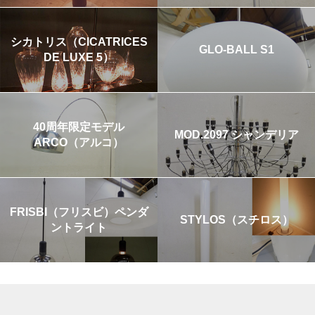
シカトリス（CICATRICES
GLO-BALL S1
DE LUXE 5）
40周年限定モデル
MOD.2097 シャンデリア
ARCO（アルコ）
FRISBI（フリスビ）ペンダ
STYLOS（スチロス）
ントライト