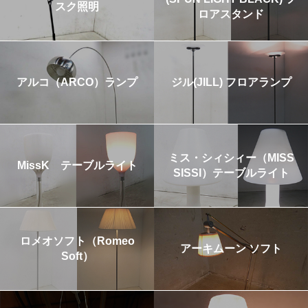
スク照明
ロアスタンド
アルコ（ARCO）ランプ
ジル(JILL) フロアランプ
ミス・シィシィー（MISS
MissK テーブルライト
SISSI）テーブルライト
ロメオソフト（Romeo
アーキムーン ソフト
Soft）