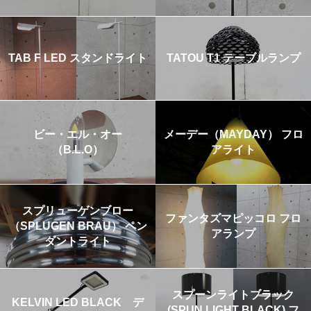
TAB F LED スタンドライト
TATOU T1 テーブルランプ
ビー・エル・オー
メーデー（MAYDAY） フロ
（B.L.O）
アライト
スプリューゲンブロー
ファンタズマピッコロ フロ
（SPLUGEN BRAU） ペン
アランプ
ダントライト
スプーンライトブラック
KELVIN LED BLACK デ
(SPUN LIGHT BLACK) フ