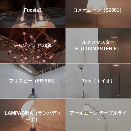
Fucsia3
ロメオムーン（S2881）
ルクスマスター
シャンデリア 2095
F（LUXMASTER F）
フリスビー（FRISBI）
Toio（トイオ）
LAMPADINA（ランパディ
アーキムーン テーブルライ
ーナ）
ト