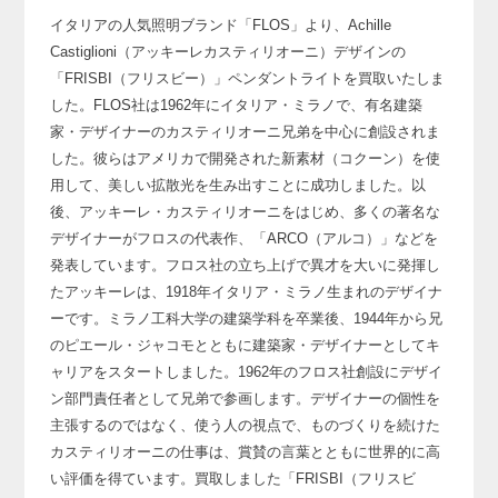
イタリアの人気照明ブランド「FLOS」より、
Achille
Castiglioni（アッキーレカスティリオーニ）デザインの
「FRISBI（フリスビー）」ペンダントライトを買取いたしま
した。
FLOS社は1962年にイタリア・ミラノで、
有名建築
家・デザイナーのカスティリオーニ兄弟を中心に創設されま
した。
彼らはアメリカで開発された新素材（コクーン）を使
用して、
美しい拡散光を生み出すことに成功しました。
以
後、アッキーレ・カスティリオーニをはじめ、
多くの著名な
デザイナーがフロスの代表作、「ARCO（アルコ）」などを
発表しています。
フロス社の立ち上げで異才を大いに発揮し
たアッキーレは、
1918年イタリア・ミラノ生まれのデザイナ
ーです。
ミラノ工科大学の建築学科を卒業後、1944年から兄
のピエール・ジャコモとともに
建築家・デザイナーとしてキ
ャリアをスタートしました。
1962年のフロス社創設にデザイ
ン部門責任者として兄弟で参画します。
デザイナーの個性を
主張するのではなく、使う人の視点で、
ものづくりを続けた
カスティリオーニの仕事は、
賞賛の言葉とともに世界的に高
い評価を得ています。
買取しました「FRISBI（フリスビ