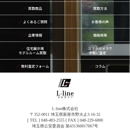
買取商品
買取方法
よくあるご質問
お客様の声
企業情報
価格検索
住宅展示場
スマホカメラで
モデルルーム買取
手軽に査定
無料査定フォーム
コラム
L-line株式会社
〒352-0011 埼玉県新座市野火止3-16-32
[ TEL ] 048-483-2555 [ FAX ] 048-229-6000
埼玉県公安委員会 第431360017067号