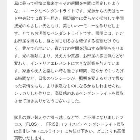
風に乗って軽快に飛来する
その瞬間を空間に固定したよう
な、ユニークなペンダントライトです。
光源からの光はセー
ド中央部では真下へ届き、周辺部では柔らかく拡散して半間
接光のやさしい光となり、
美しいハーモニーを作りだしま
す。とてもお洒落なペンダントライトです。
照明には、ただ
お部屋を照らし、昼と同じ明るさを確保する役割だけでな
く、
豊かで心地いい、夜だけの空間を演出する役割もありま
す。
光の種類により、見え方や質感、お部屋の雰囲気などが
変わり、
インテリアエレメントに大きな影響を与えていま
す。
家族や友人と楽しい時を過ごす時間、穏やかでくつろげ
る時間など、
日常のワンシーンが、照明を変えるだけで異な
った表情をもち、
より素敵なものになるかもしれませんね。
シッカリした作りに、高級感のあるペンダントライトを買取
させて頂きありがとうございました。
家具の買い替えやご引っ越しなどで、ご不用になりましたフ
ロス（FLOS）、
FRISBI（フリスビ）ペンダントライト買取
は是非L-line（エルライン）にお任せ下さい。どこよりも高価
買取いたします。