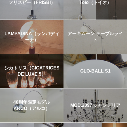
フリスビー（FRISBI）
Toio（トイオ）
LAMPADINA（ランパディ
アーキムーン テーブルライ
ーナ）
ト
シカトリス（CICATRICES
GLO-BALL S1
DE LUXE 5）
40周年限定モデル
MOD.2097 シャンデリア
ARCO（アルコ）