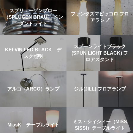
スプリューゲンブロー
ファンタズマピッコロ フロ
（SPLUGEN BRAU） ペン
アランプ
ダントライト
スプーンライトブラック
KELVIN LED BLACK デ
(SPUN LIGHT BLACK) フ
スク照明
ロアスタンド
アルコ（ARCO）ランプ
ジル(JILL) フロアランプ
ミス・シィシィー（MISS
MissK テーブルライト
SISSI）テーブルライト