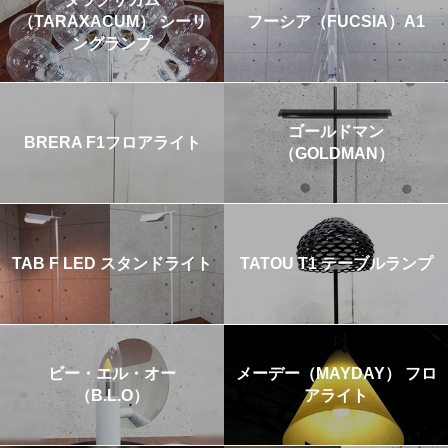
（TARAXACUM） シーリ
フーシア（FUCSIA）A1
ングランプ
ゴールドマン
BRERA F1フロアライト
（GOLDMAN）
TAB F LED スタンドライト
TATOU T1 テーブルランプ
ビー・エル・オー
メーデー（MAYDAY） フロ
（B.L.O）
アライト