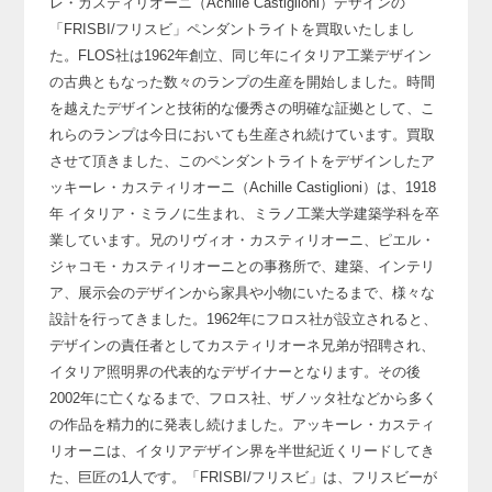
レ・カスティリオーニ（Achille Castiglioni）デザインの
「FRISBI/フリスビ」ペンダントライトを買取いたしまし
た。
FLOS社は1962年創立、同じ年にイタリア工業デザイン
の古典ともなった数々のランプの生産を開始しました。
時間
を越えたデザインと技術的な優秀さの明確な証拠として、こ
れらのランプは今日においても生産され続けています。
買取
させて頂きました、このペンダントライトをデザインしたア
ッキーレ・カスティリオーニ（Achille Castiglioni）は、
1918
年 イタリア・ミラノに生まれ、ミラノ工業大学建築学科を卒
業しています。
兄のリヴィオ・カスティリオーニ、ピエル・
ジャコモ・カスティリオーニとの事務所で、
建築、インテリ
ア、展示会のデザインから家具や小物にいたるまで、様々な
設計を行ってきました。
1962年にフロス社が設立されると、
デザインの責任者としてカスティリオーネ兄弟が招聘され、
イタリア照明界の代表的なデザイナーとなります。
その後
2002年に亡くなるまで、フロス社、ザノッタ社などから多く
の作品を精力的に発表し続けました。
アッキーレ・カスティ
リオーニは、イタリアデザイン界を半世紀近くリードしてき
た、巨匠の1人です。
「FRISBI/フリスビ」は、フリスビーが