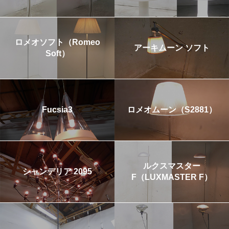
ロメオソフト（Romeo
アーキムーン ソフト
Soft）
Fucsia3
ロメオムーン（S2881）
ルクスマスター
シャンデリア 2095
F（LUXMASTER F）