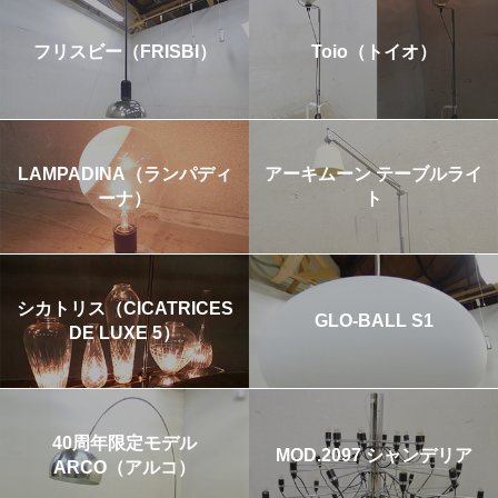
フリスビー（FRISBI）
Toio（トイオ）
LAMPADINA（ランパディ
アーキムーン テーブルライ
ーナ）
ト
シカトリス（CICATRICES
GLO-BALL S1
DE LUXE 5）
40周年限定モデル
MOD.2097 シャンデリア
ARCO（アルコ）