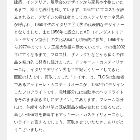
建築、インテリア、展示会のデザインから家具や小物にいた
るまで、
様々な設計を残しています。
1962年にフロス社が設
立されると、デザインの責任者としてカスティリオーネ兄弟
が呼ばれ、
1960年代のイタリア照明界の代表的なデザイナー
となりました。
また1956年に設立したADI（インダストリア
ル・デザイン協会）の文化活動にも積極的に参加、
1969年か
ら1977年までトリノ工業大教授を勤めています。
その後2002
年に亡くなるまで、フロス社、ザノッタ社などから
多くの作
品を精力的に発表し続けました。
アッキーレ・カスティリオ
ーニは、イタリアデザイン界を半世紀近くリードしてきた、
巨匠の1人です。
買取しました「トイオ」は、FLOSの創始者
であるアッキーレ・カスティリオーニが、
1962年にデザイン
したフロアライトです。
電球部分には自動車のヘッドライト
をそのまま剥き出しにデザインしてあります。
フレーム部分
には、伸縮する釣り竿と既成製品を組み合わせて造るなど、
新しい価値観を創造するアッキーレ・カスティリオーニらし
いライトと言えるでしょう。
買取させていただき、ありがと
うございました。