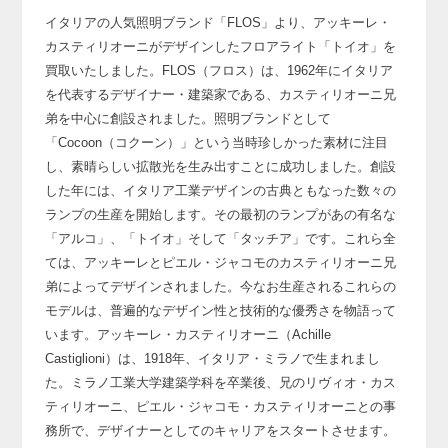
イタリアの人気照明ブランド「FLOS」より、
アッキーレ・
カスティリオーニがデザインしたフロアライト「トイオ」を
買取いたしました。
FLOS（フロス）は、1962年にイタリア
を代表するデザイナー・建築家である、
カスティリオーニ兄
弟を中心に創設されました。
照明ブランドとして
「Cocoon（コクーン）」という当時珍しかった素材に注目
し、
素晴らしい拡散光を生み出すことに成功しました。
創設
した年には、イタリア工業デザインの古典ともなった数々の
ランプの生産を開始します。
その最初のランプがあの有名な
「アルコ」、「トイオ」そして「タッチア」です。
これら全
ては、アッキーレとピエル・ジャコモのカスティリオーニ兄
弟によってデザインされました。
今なお生産されるこれらの
モデルは、
普遍的なデザイン性と技術的な優秀さを物語って
います。
アッキーレ・カスティリオーニ（Achille
Castiglioni）は、
1918年、イタリア・ミラノで生まれまし
た。
ミラノ工業大学建築学科を卒業後、
兄のリヴィオ・カス
ティリオーニ、ピエル・ジャコモ・カスティリオーニとの事
務所で、
デザイナーとしてのキャリアをスタートさせます。