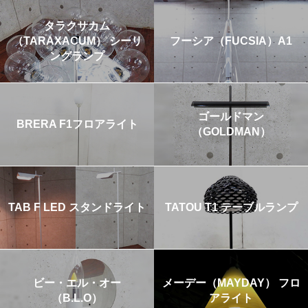
タラクサカム
（TARAXACUM） シーリ
フーシア（FUCSIA）A1
ングランプ
ゴールドマン
BRERA F1フロアライト
（GOLDMAN）
TAB F LED スタンドライト
TATOU T1 テーブルランプ
ビー・エル・オー
メーデー（MAYDAY） フロ
（B.L.O）
アライト