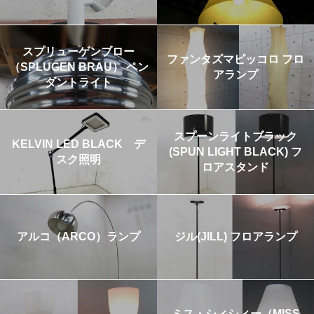
スプリューゲンブロー
ファンタズマピッコロ フロ
（SPLUGEN BRAU） ペン
アランプ
ダントライト
スプーンライトブラック
KELVIN LED BLACK デ
(SPUN LIGHT BLACK) フ
スク照明
ロアスタンド
アルコ（ARCO）ランプ
ジル(JILL) フロアランプ
ミス・シィシィー（MISS