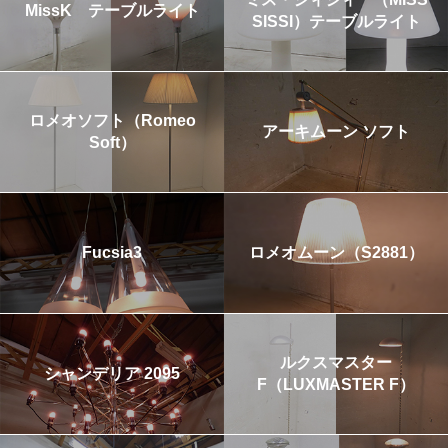
MissK テーブルライト
SISSI）テーブルライト
ロメオソフト（Romeo
アーキムーン ソフト
Soft）
Fucsia3
ロメオムーン（S2881）
ルクスマスター
シャンデリア 2095
F（LUXMASTER F）